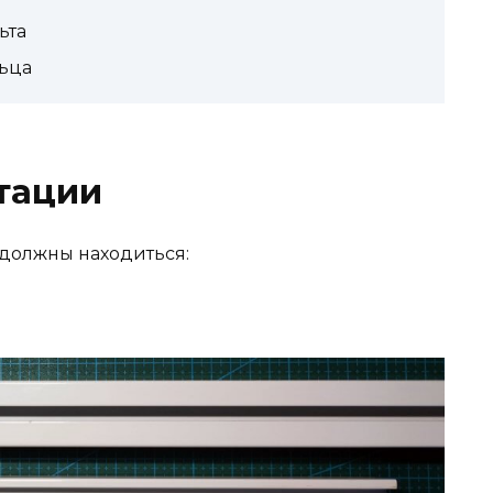
ьта
льца
тации
 должны находиться: