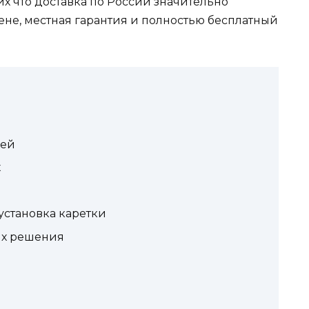
их что доставка по России значительно
цене, местная гарантия и полностью бесплатный
лей
х
становка каретки
их решения