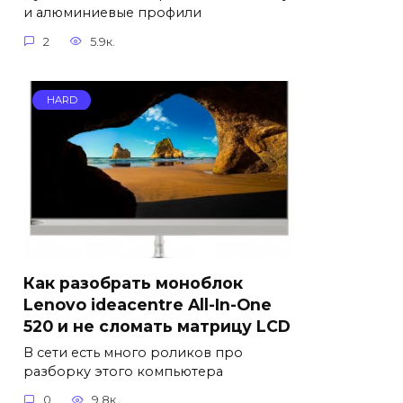
и алюминиевые профили
2
5.9к.
HARD
Как разобрать моноблок
Lenovo ideacentre All-In-One
520 и не сломать матрицу LCD
В сети есть много роликов про
разборку этого компьютера
0
9.8к.