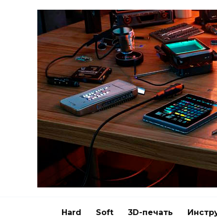
Перейти
к
содержанию
Hard
Soft
3D-печать
Инстр