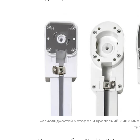
Разновидностей моторов и креплений к ним много
ти