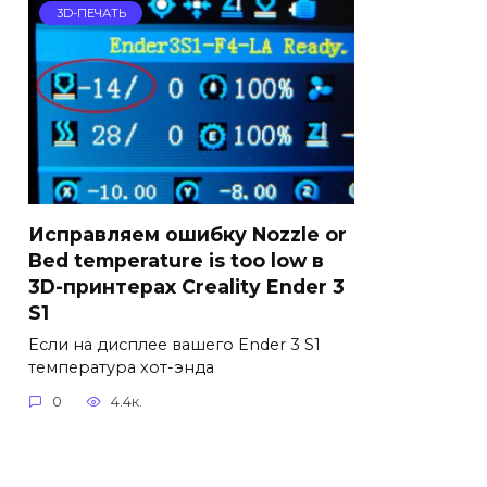
3D-ПЕЧАТЬ
Исправляем ошибку Nozzle or
Bed temperature is too low в
3D-принтерах Creality Ender 3
S1
Если на дисплее вашего Ender 3 S1
температура хот-энда
0
4.4к.