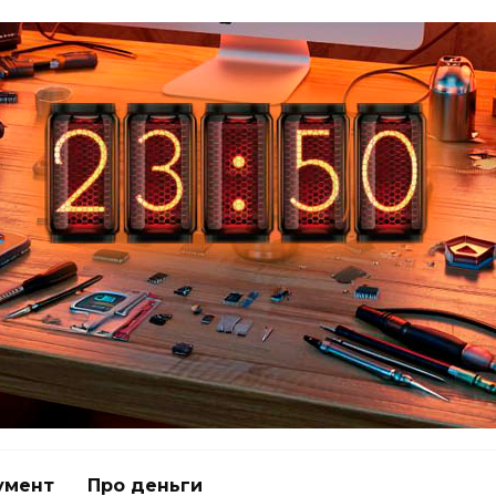
умент
Про деньги