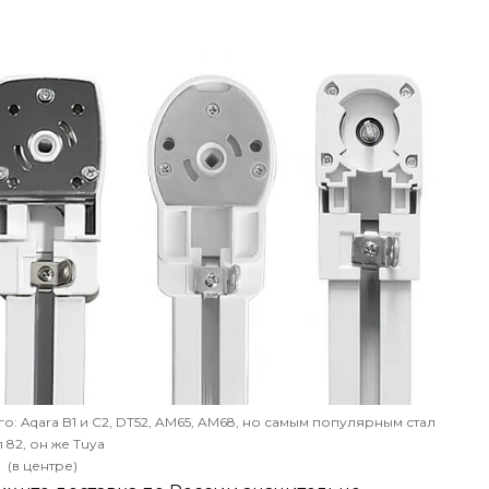
: Aqara B1 и С2, DT52, AM65, AM68, но самым популярным стал
п 82, он же Tuya
(в центре)