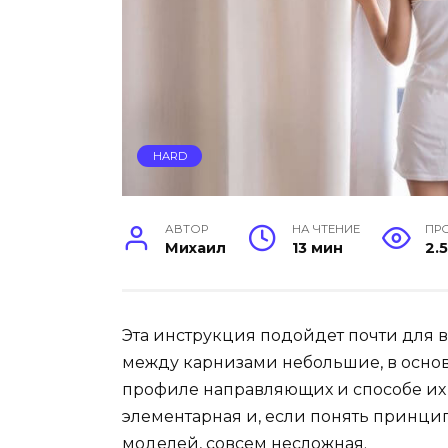
HARD
АВТОР
НА ЧТЕНИЕ
ПР
Михаил
13 мин
2.5
Эта инструкция подойдет почти для вс
между карнизами небольшие, в основ
профиле направляющих и способе их 
элементарная и, если понять принцип
моделей, совсем несложная.