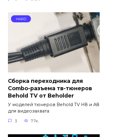
HARD
Сборка переходника для
Combo-разъема тв-тюнеров
Behold TV от Beholder
У моделей тюнеров Behold TV H8 и A8
для видеозахвата
3
7.7к.